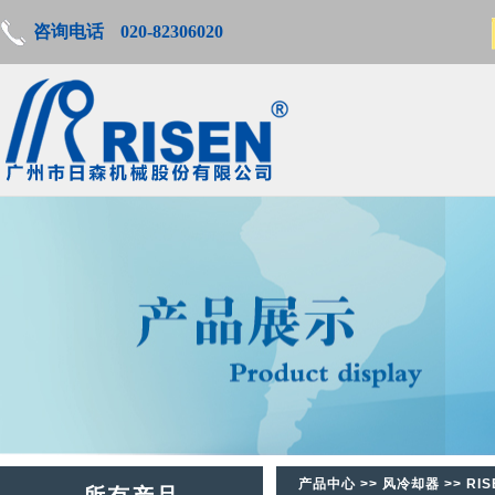
咨询电话
020-82306020
产品中心
>>
风冷却器
>> R