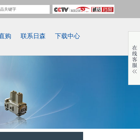
直购
联系日森
下载中心